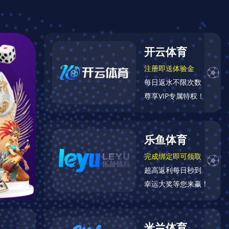
App
公司
体育
注册入口
简介
头条
观看更便捷
多终端支持、高清视频、 实