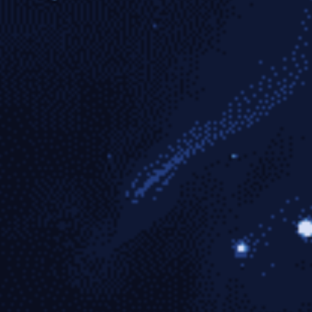
播与智能提醒，为用户带来高效、流畅的体验。
依托mkspor