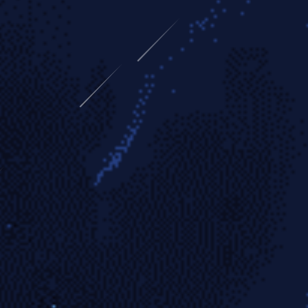
mksports在线登录全站App
我们推出的原生应用覆盖体育、电竞等热门内容，
支持赛事查看、数据浏览与多端同步，结合高清直