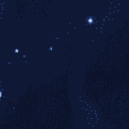
醒，助您快速掌握赛场动向。
问限制，保障数据
加载更顺畅
平台信号热力地图概览
ts在线登录的数据分布模型，模拟全球用户访问密度，直观展现不
伦