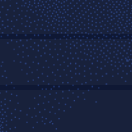
mksports在线登录公司简介
市场的综合体育赛事直播与数据服务平台，专注于为体育迷
多终端同步
等核心功能，为用户提供一站式的mksports官方
构稳定高效，全面适配 APP、PC 和移动网页端。在东南
获得便捷、可靠的服务体验。
拥有超
100 万+
注册用户，服务网络覆盖十余国家与地区，日