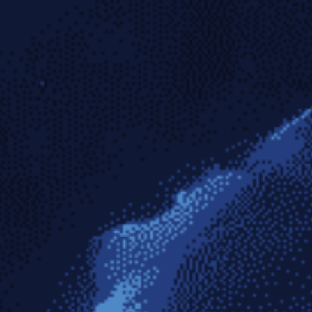
同步与内容
问安全性和数据一致性。
。
同区域的活跃趋势。