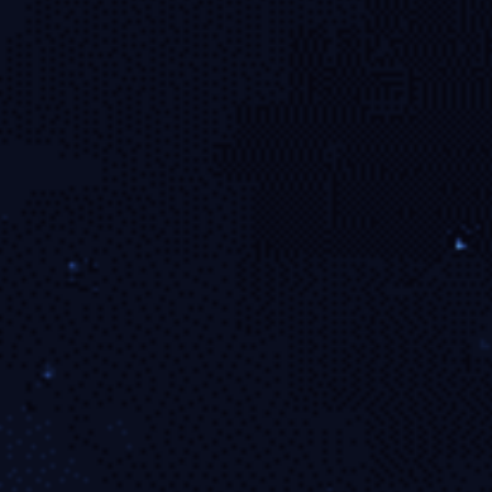
体育直播平台。
育赛事直播体验。