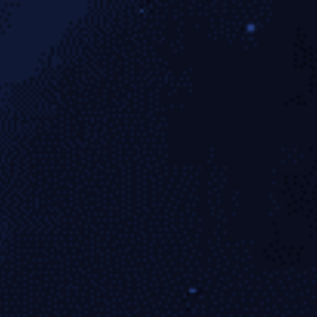
新手上路 · 常见问题流程解答
赛事，常见使用疑问一次解答，助你快速上手 mksports在线登录 
号、验证码与登录密码即可完成注册。注册成功后，即可开启完整体
与邮箱进行基础身份验证，便于找回账号及接收赛事通知。