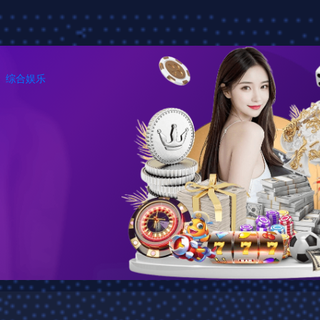
ORTS在线登录
· 体育
球迷专属的数字主场。
mksports在线登录网页版
提供
时比分与赛事推荐，让你随时随地畅享体育内容。
网页端入口
下载APP