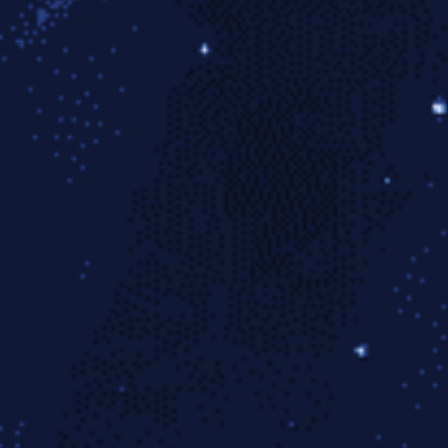
体育App
辅助工
聚合热门体育赛事，覆盖足
支持 Windows、
球、篮球、电竞等领域，提供
Android 系统
数据查询、直播内容与资讯提
定直连平台主页，