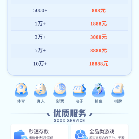
我们的使命与愿景
mksports在线登录 以全球化视角推进数字体育服务，专注
构建一个可信赖、体验出众的综合赛事平台。
安全为本
坚持业界领先的数据保护机制，用户隐私永远第一位。
科技驱动
将创新技术融入mksports官方网站登录入口_MK(中国)各项服
务，持续刷新体验上限。
用户至上
每一次更新、每一项设计，皆围绕用户需求展开。
全球视野
聚焦跨区域体育资源整合，打造覆盖多语种、多时区的服务网
络。