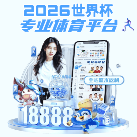
注册入口
关于 mksports在线登录
企业概况
国际认证
未来发展