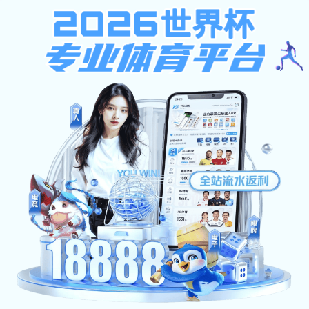
注册入口
MKSPORTS在线登录
· 体
育观看更便捷
连接你的赛事视野，打造球迷专属的数字主场。
mksports在线登录网页版
提供多终端支持、高清视频、
实时比分与赛事推荐，让你随时随地畅享体育内容。
网页端入口