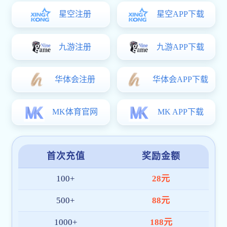
首页
体育头条
正文
在中乙联赛的激烈角逐中，大连英博B队以逆转的方式战胜
了上海赛更达，而武汉三镇B队与温州队则以平局收场。这
一轮比赛不仅展现了各支球队顽强拼搏的精神，也让球迷们
感受到了比赛的紧张氛围。大连英博B队在落后的情况下，
凭借出色的团队配合和顽强的意志力实现逆转，充分体现了
足球比赛中的不可预测性。同时，武汉三镇B队与温州队之
间的对决则是另一种精彩，双方都展现出了较高的技战术水
平，最终握手言和。接下来，我们将从四个方面详细分析这
两场比赛带来的启示和影响。
1、精彩绝伦的大连逆转
大连英博B队在本轮对阵上海赛更达时表现出了极强的求胜
欲望。在上半场结束时，大连英博B队一度落后，这让球员