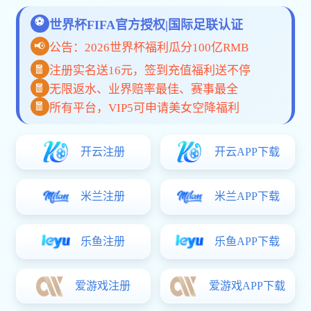
下载APP
中乙联赛精彩对决大连英博B队逆转胜
上海赛更达武汉三镇B队与温州握手言
和
2026-06-01 02:47
阅读 74 次