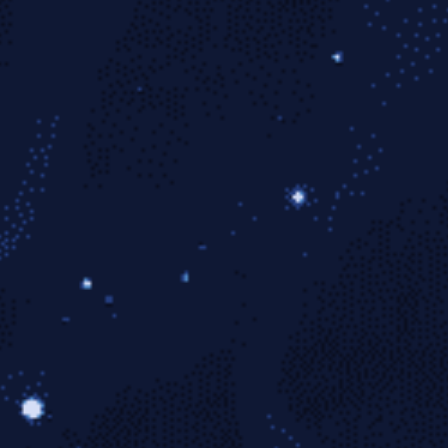
人的影响
了巨大的心理压力。他是福建队的重要核心球员，一直以来都承
仅会影响他的竞技状态，更可能对他的职业生涯产生长远影响。
感且重要的位置，一旦受伤恢复困难，对运动员来说往往是毁灭
养，这对于任何一位职业运动员来说都是个沉重打击。
样一次意外也可能让他在以后的比赛中产生恐惧心理。在经历了
响他的表现和球队整体战斗力。
新挑战
核心球员意味着战术需要重新调整。在接下来的赛程中，没有了
球队能够继续竞争。