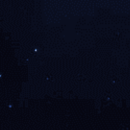
杜兰特与神秘女子约会被拍一度
在近期的娱乐新闻中，NBA明星杜兰
2026-06-19
mksports在线登录
mksports在线登录官方网站
资
【KY1.AC】官网认证:手机版、app下
s
载、登录入口、官方网站、网页版、
平台、网址、地址、注册、娱乐，
mksports在线登录(中国)官方网站欢
迎大家选择真正的官方通道，同时我
们提供全天候7x24小时在线服务，第
一时间处理各类问题，正规集团平台
有保障，欢迎体验！