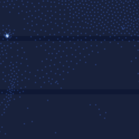
胡金秋膝盖大秋痛苦倒地紧急返
2026-06-18 03:21
阅读 50 次