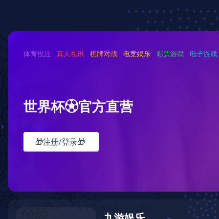
MKSP
连接你的赛事视野，打造