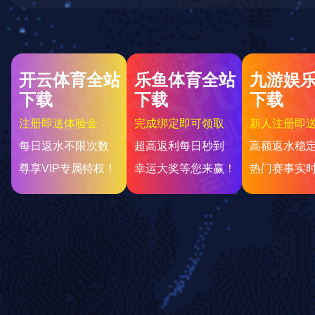
首页
体育头条
正
在最近的一场篮球比赛中，
击，导致其膝盖受伤，痛苦
件的经过、对胡金秋的影响
刻的视角。
1、事件经过与
在比赛进行到关键时刻，福
重击。现场观众瞬间陷入紧
随着裁判哨声响起，大家才
种剧烈疼痛。队友们围拢过
最终，在医务人员的帮助下