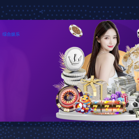
ORTS在线登录
· 体育
球迷专属的数字主场。
mksports在线登录网页版
提供
时比分与赛事推荐，让你随时随地畅享体育内容。
网页端入口
下载APP