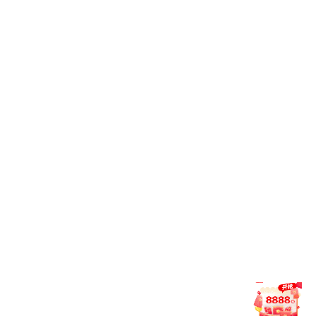
最后，我们来看一下两队之间过往交锋记录。在历史交锋
中，切尔西与曼城可以说是不分伯仲，各有胜负。然而，在
最近几次交手中，曼城似乎略占优势，这或许给他们带来了
心理上的一些优势。但足球是一项瞬息万变的运动，一场好
的表现就足以改变历史记录。
此外，两队之间往往都会产生较大的竞争氛围，这也让每一
次交手都充满火药味。无论是在积分榜上还是荣誉角逐上，
两支球队都希望通过这样的较量巩固自己的地位。因此，每
次相遇都会成为双方展示实力的重要舞台。
总结来说，两队历史交锋记录所带来的心理因素，将在本轮
较量中起到潜移默化的重要作用，让我们拭目以待这场精彩
纷呈的赛事！
总结：
通过以上几个方面，我们可以看到，本场切尔西与曼城之战