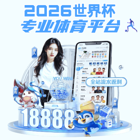
注册入口
MKSPORTS在线登录
· 体
育观看更便捷
连接你的赛事视野，打造球迷专属的数字主场。
mksports在线登录网页版
提供多终端支持、高清视频、
实时比分与赛事推荐，让你随时随地畅享体育内容。
网页端入口