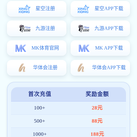
首页
体育头条
正文
在最近的一场比赛中，年轻的篮球新星阿卡夫以单场60分的
惊人表现，创造了历史新纪录。这一成就不仅引起了广泛关
注，还为他与著名运动品牌锐步的签约奠定了基础。阿卡夫
的个人签名鞋也在此时应运而生，成为球迷和篮球爱好者热
议的话题。本文将从四个方面详细探讨阿卡夫这一精彩瞬间
背后的故事，包括他的职业发展历程、比赛中的精彩表现、
与锐步的合作关系以及他对年轻球员的激励作用，以全面展
现这位“疯三”新星的魅力和影响力。
1、阿卡夫的职业发展历程
阿卡夫出生于一个普通家庭，从小便表现出对篮球的热爱。
在校园时期，他就展现出非凡的天赋，并在当地球队中崭露
头角。经过不懈努力，他成功进入大学队伍，在全国赛事中