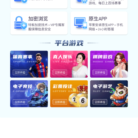
60分，不仅帮助球队取得胜利，还打破了多项个人及球队纪
录。
值得一提的是，阿卡夫在这场比赛中的表现并非偶然，而是
长期训练与战术配合结合出的成果。他通过分析对方防守策
略，有效调整自己的进攻方式，使得每一次出手都充满信
心。此外，他还善于利用队友，为他们制造机会，从而带动
整个团队更有效地运转。
这种超常发挥不仅让观众为之惊叹，更让评论员纷纷称赞其
为“疯三”，这样的称号既是对其风格特点的认可，也是对其
潜力无限未来发展的期待。在这样高强度、高压力环境下仍
能保持稳定发挥，是任何优秀运动员所追求的重要品质。
3、与锐步品牌合作
随着知名度不断上升，阿卡夫也迎来了与国际知名运动品牌