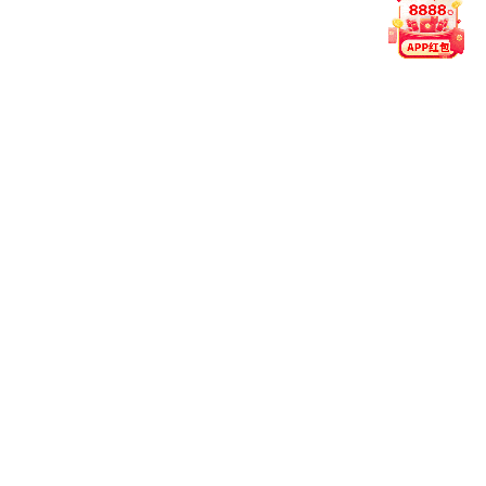
综上所述，疯三新星阿卡夫通过单场60分创造历史纪录，不
仅彰显了自身卓越才华，也为他的职业生涯开启了新的篇
章。他与锐步达成合作，共同推出个人签名鞋，更是将他的
影响力扩展到了商业领域。这些成就背后，是他多年来不懈
努力与坚持付出的结晶。
未来，我们期待看到更多关于阿卡夫的新动态，以及他如何
继续推动自己更加辉煌的发展。不仅如此，相信他的成长历
程也会持续激励着无数渴望追梦的人们，让我们共同期待这
个“疯三”的传奇继续延续下去！
分享到：