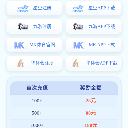
首页
体育头条
正文
詹姆斯作为NBA历史上最具影响力的球员之一，他的职业生
涯无疑吸引了众多篮球迷和媒体的关注。在他辉煌的职业生
涯中，詹姆斯曾效力于三支球队：克里夫兰骑士、迈阿密热
火和洛杉矶湖人。每一支球队都为他的职业生涯增添了光辉
的一笔，同时也让他在薪水方面获得了巨大的收入。本篇文
章将从四个方面深入探讨詹姆斯在这三队期间的薪水情况，
包括各队合同总额、薪资增长趋势、奖金额度以及市场价值
对薪水的影响。这将帮助我们全面了解詹姆斯在不同阶段所
获得的经济回报，以及这些收入背后的深层原因。
1、骑士时期薪水分析
詹姆斯在克里夫兰骑士开启了他的NBA生涯，对于这支家乡
球队，他不仅是球队的核心，也是整个城市的希望。詹姆斯