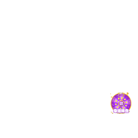
3、湖人时期经济回报
2018年，詹姆斯加盟洛杉矶湖人，再一次引发全球篮球迷们
的瞩目。在湖人期间，他签署了一份4年1.54亿美元的大合
同，这是他职业生涯中最大的单笔合同之一。这样的数字不
仅体现了他的球技水平，也彰显出他作为顶级球星所拥有的
市场价值。
加盟湖人后，尽管面临着伤病困扰，但他的影响力依然不可
小觑。凭借着独特的人格魅力，加之洛杉矶这个充满商业机
会的大城市，让他的代言费进一步飙升。据报道，仅仅依靠
代言和广告宣传，便能给他带来数千万美元的额外收入。
值得一提的是，在湖人的首个赛季，就有多个赞助商主动找
上门来，希望能够与这位超级明星合作，这使得他的商业版
图进一步扩大。同时，他还积极投身于电影制作等领域，为
未来的发展打下坚实基础。