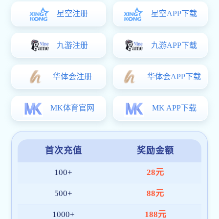
首页
体育头条
正文
本文将围绕皮雷对欧冠决赛结果的评论展开，重点分析他认
为这一结果出乎意料的原因，以及他对萨内蒂和马特拉齐表
现的看法。首先，文章将探讨欧冠决赛的不可预测性，分析
导致比赛结果偏离预期的因素。其次，将讨论皮雷作为前球
员，他的观点如何反映出足球比赛中的复杂性与多样性。接
着，文章将聚焦于萨内蒂和马特拉齐这两位优秀球员在比赛
中的表现，并指出为何皮雷选择不去嘲笑他们。最后，总结
皮雷的评论及其对广大球迷和年轻球员的重要启示。
1、欧冠决赛的不可预测性
每年的欧冠决赛都是全球足球迷关注的焦点，这场比赛不仅
仅是一场体育赛事，更是球队荣誉、历史传承以及球迷激情
交融的大舞台。然而，即使是实力强大的球队，在这样的高