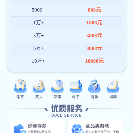
压环境中也会遭遇意外情况，这正是让人们感到兴奋和紧张
之处。
在本届欧冠决赛中，许多人都对此抱有强烈期待，但最终结
果却颠覆了普遍预期。这种情况并非首次出现，以往的历史
证明，任何一场比赛都有可能因为个别球员的失误或者战术
安排的不当而改变整个局势，让原本占优的一方遭遇失败。
正因如此，皮雷所提到“出乎意料”的结果，不仅反映了他对
比赛状态的不确定性认识，也提醒我们要以更加开放和包容
的心态来看待竞技体育。在足球这一瞬息万变的领域，每一
次哨声都有可能成为改变历史进程的重要时刻。
2、皮雷观点反映足球复杂性
作为曾经辉煌无比的职业球员，皮雷自然对足球比赛有着独
到见解。他对于本次欧冠决赛结果的不解，不仅源于个人情