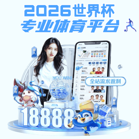
注册入口
MKSPORTS在线登录
· 体
育观看更便捷
连接你的赛事视野，打造球迷专属的数字主场。
mksports在线登录网页版
提供多终端支持、高清视频、
实时比分与赛事推荐，让你随时随地畅享体育内容。
网页端入口