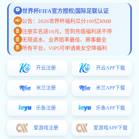
下载APP
亚足联公布新赛季亚冠名额分配方案中
超球队获双席位与额外机会
2026-05-30 20:19
阅读 82 次