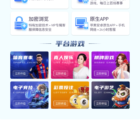
同时，这种机会也促使教练组更加重视青训体系建设和人才
培养。为了在亚冠取得佳绩，各支球队必然会加大对年轻球
员的使用力度，从而推动青训工作不断向前发展，实现良性
循环。
另外，在代表国家参加国际赛事时，这些在高水平俱乐部锻
炼出来的球员，也会为国家队带来更强劲的实力支持，有助
于提升中国足球在国际舞台上的竞争地位。
3、提升中国足球整体水平
亚冠作为亚洲最具影响力和权威性的俱乐部赛事，对于各国
足球发展起到了积极推动作用。中超球队获双席位，将直接
影响整个中国足球生态系统的发展，提高国内各级别联赛之
间的竞争氛围。