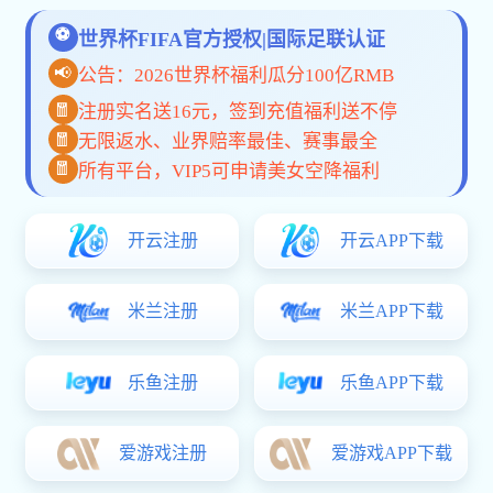
下载APP
挪威名将鲁德谈意大利体育：网球表现
出色足球却令人失望
2026-06-12 00:18
阅读 52 次